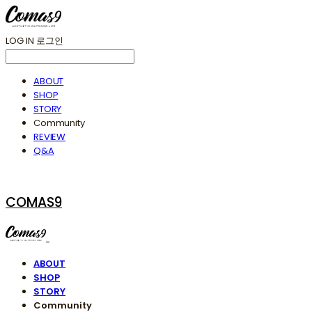
LOG IN
로그인
ABOUT
SHOP
STORY
Community
REVIEW
Q&A
COMAS9
ABOUT
SHOP
STORY
Community